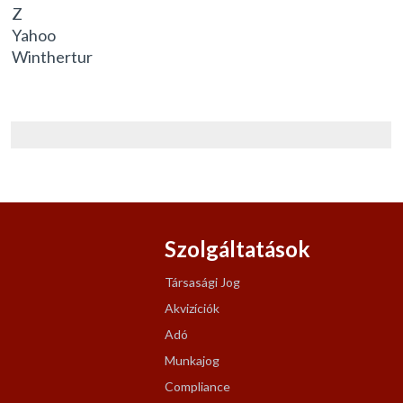
Z
Yahoo
Winthertur
Szolgáltatások
Társasági Jog
Akvizíciók
Adó
Munkajog
Compliance